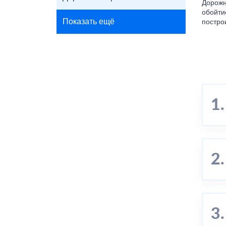
Дорожн
обойтис
Показать ещё
постро