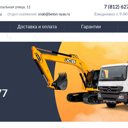
7 (812) 62
кзальная улица, 11
ru
snab@beton-syas.ru
Ежедневно с 9:00
Отдел снабжения:
Доставка и оплата
Гарантии
77