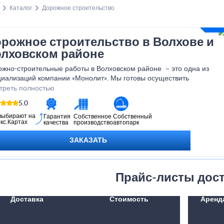
Каталог
Дорожное строительство
рожное строительство в Волхове и
лховском районе
ожно-строительные работы в Волховском районе – это одна из
циализаций компании «Монолит». Мы готовы осуществить
ительство дорог любого уровня сложности.
треть полностью
5.0
выбирают на
Гарантия
Собственное
Собственный
кс.Картах
качества
производство
автопарк
ЗАКАЗАТЬ
Прайс-листы дос
Доставка
Стоимость
Аренд