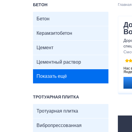
БЕТОН
Главная
Бетон
До
Во
Керамзитобетон
Дор
спе
Цемент
стро
Смо
Цементный раствор
Нас 
Янде
Показать ещё
ТРОТУАРНАЯ ПЛИТКА
Тротуарная плитка
Вибропрессованная