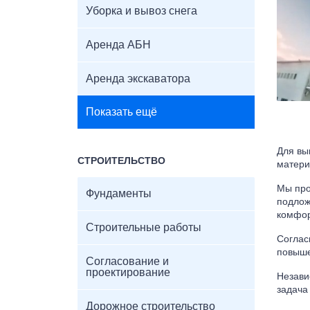
Уборка и вывоз снега
Аренда АБН
Аренда экскаватора
Показать ещё
Для вы
СТРОИТЕЛЬСТВО
матери
Мы про
Фундаменты
подлож
комфор
Строительные работы
Соглас
повыше
Согласование и
проектирование
Незави
задача
Дорожное строительство