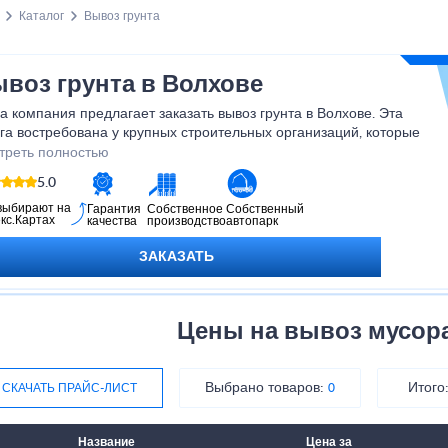
Каталог
Вывоз грунта
воз грунта в Волхове
 компания предлагает заказать вывоз грунта в Волхове. Эта
га востребована у крупных строительных организаций, которые
олняют демонтаж различных конструкций и ремонтные работы.
треть полностью
же мы обслуживаем частных потребителей, предлагая наиболее
5.0
одящую технику для погрузки и вывоза строительного мусора.
выбирают на
Гарантия
Собственное
Собственный
кс.Картах
качества
производство
автопарк
ЗАКАЗАТЬ
Цены на вывоз мусора
Выбрано товаров:
Итого
СКАЧАТЬ ПРАЙС-ЛИСТ
0
Название
Цена за