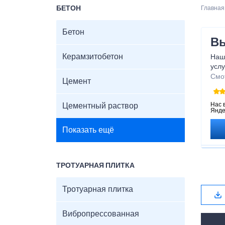
БЕТОН
Главная
Бетон
Вы
Керамзитобетон
Наша
услу
вып
Смо
Цемент
Так
подх
Нас 
Цементный раствор
Янде
Показать ещё
ТРОТУАРНАЯ ПЛИТКА
Тротуарная плитка
Вибропрессованная