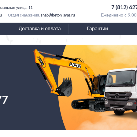
7 (812) 62
кзальная улица, 11
ru
snab@beton-syas.ru
Ежедневно с 9:00
Отдел снабжения:
Доставка и оплата
Гарантии
77