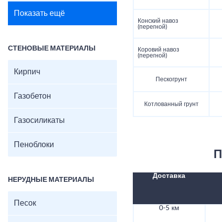
Показать ещё
Конский навоз
(перегной)
СТЕНОВЫЕ МАТЕРИАЛЫ
Коровий навоз
(перегной)
Кирпич
Пескогрунт
Газобетон
Котлованный грунт
Газосиликаты
Пеноблоки
П
Доставка
НЕРУДНЫЕ МАТЕРИАЛЫ
Песок
0-5 км