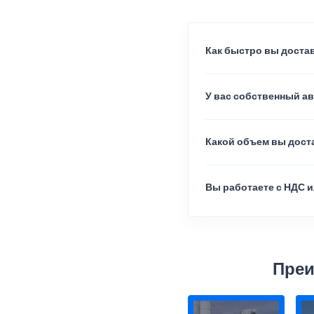
Как быстро вы достав
У вас собственный а
Какой объем вы доста
Вы работаете с НДС и
Преи