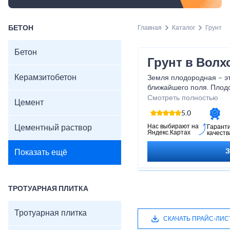
БЕТОН
Главная
Каталог
Грунт
Бетон
Грунт в Волх
Керамзитобетон
Земля плодородная – эт
ближайшего поля. Плодо
оптимальное соотношен
Смотреть полностью
Цемент
песка и компоста. Раст
5.0
правильной легкой стру
проникновение влаги и в
Нас выбирают на
Цементный раствор
Гарант
Яндекс.Картах
качеств
также содержит все не
вещества.
Показать ещё
ТРОТУАРНАЯ ПЛИТКА
Тротуарная плитка
СКАЧАТЬ ПРАЙС-ЛИС