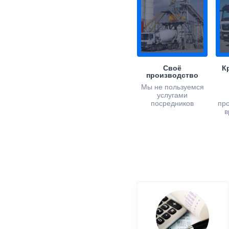
Своё
К
производство
Мы не пользуемся
услугами
посредников
пр
в