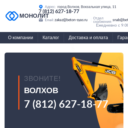
Адрес:
город Волхов, Вокзальная улица, 11
7 (812) 627-18-77
МОНОЛИТ
Отдел
zakaz@beton-syas.ru
snab@bet
Email:
снабжения:
Ежедневно с 9:0
О компании
Каталог
Доставка и оплата
Гара
ЗВОНИТЕ!
ВОЛХОВ
7 (812) 627-18-77