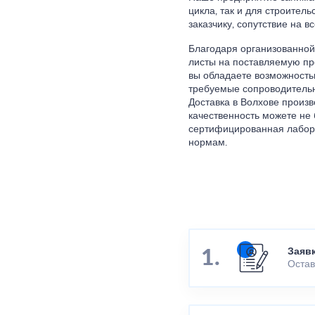
цикла, так и для строител
заказчику, сопутствие на в
Благодаря организованной
листы на поставляемую пр
вы обладаете возможностью
требуемые сопроводительн
Доставка в Волхове произво
качественность можете не
сертифицированная лабора
нормам.
Заяв
Остав