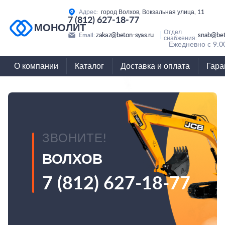
Адрес:
город Волхов, Вокзальная улица, 11
7 (812) 627-18-77
МОНОЛИТ
Отдел
zakaz@beton-syas.ru
snab@bet
Email:
снабжения:
Ежедневно с 9:0
О компании
Каталог
Доставка и оплата
Гара
ЗВОНИТЕ!
ВОЛХОВ
7 (812) 627-18-77