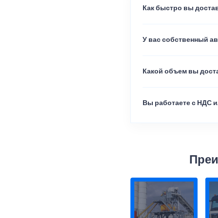
Как быстро вы достав
У вас собственный а
Какой объем вы доста
Вы работаете с НДС и
Преи