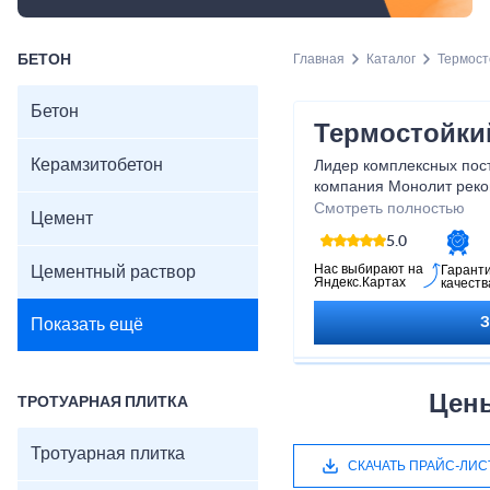
БЕТОН
Главная
Каталог
Термост
Бетон
Термостойки
Керамзитобетон
Лидер комплексных пос
компания Монолит реко
и юридических лиц. Наш
Смотреть полностью
Цемент
стройматериалы как для 
5.0
сооружения и ремонта 
Нас выбирают на
Цементный раствор
Гарант
Яндекс.Картах
качеств
Показать ещё
Цены
ТРОТУАРНАЯ ПЛИТКА
Тротуарная плитка
СКАЧАТЬ ПРАЙС-ЛИС