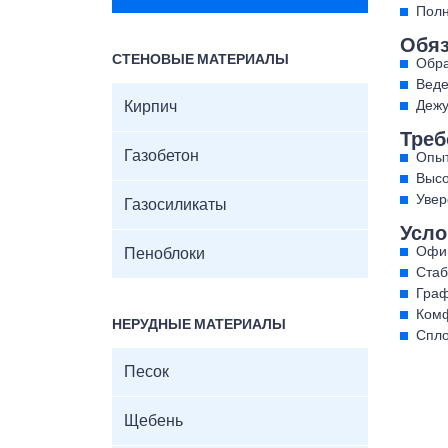
Полн
Обяз
СТЕНОВЫЕ МАТЕРИАЛЫ
Обра
Веде
Кирпич
Дежу
Треб
Газобетон
Опыт
Высо
Увер
Газосиликаты
Усло
Офиц
Пеноблоки
Стаб
Граф
Комф
НЕРУДНЫЕ МАТЕРИАЛЫ
Спло
Песок
Щебень