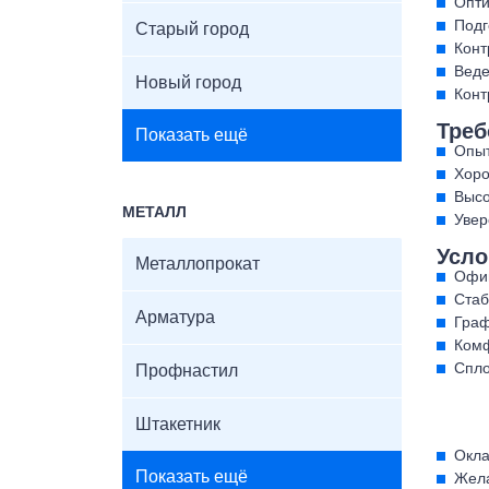
Опти
Подг
Старый город
Конт
Веде
Новый город
Конт
Треб
Показать ещё
Опыт
Хоро
Высо
МЕТАЛЛ
Увер
Усло
Металлопрокат
Офиц
Стаб
Арматура
Граф
Комф
Спло
Профнастил
Штакетник
Окла
Показать ещё
Жела