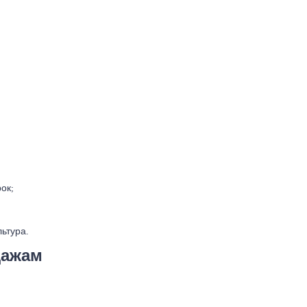
ок;
ьтура.
дажам