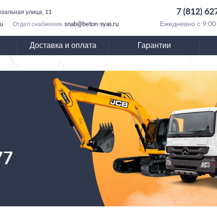
7 (812) 62
кзальная улица, 11
ru
snab@beton-syas.ru
Ежедневно с 9:00
Отдел снабжения:
Доставка и оплата
Гарантии
77