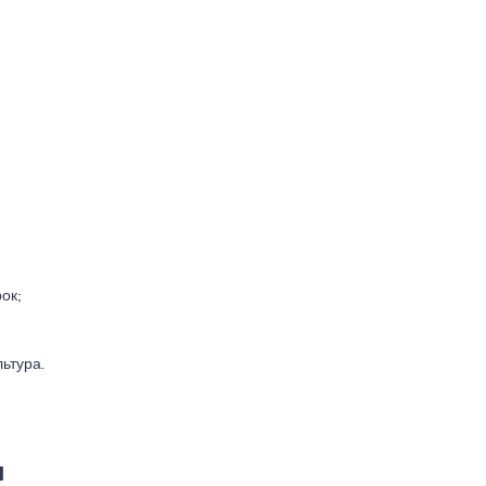
ок;
ьтура.
ы