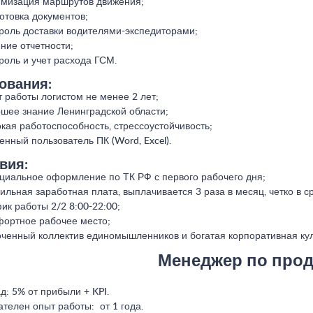
мизация маршрутов движения;
отовка документов;
роль доставки водителями-экспедиторами;
ние отчетности;
роль и учет расхода ГСМ.
ования:
 работы логистом не менее 2 лет;
шее знание Ленинградской области;
кая работоспособность, стрессоустойчивость;
енный пользователь ПК (Word, Excel).
вия:
иальное оформление по ТК РФ с первого рабочего дня;
ильная заработная плата, выплачивается 3 раза в месяц, четко в ср
ик работы 2/2 8:00-22:00;
ортное рабочее место;
ченный коллектив единомышленников и богатая корпоративная кул
Менеджер по про
д: 5% от прибыли + KPI.
телен опыт работы: от 1 года.