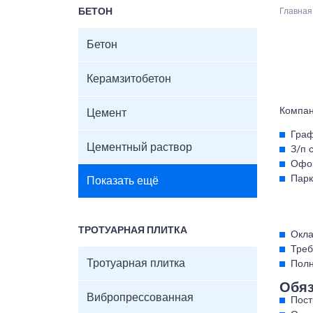
БЕТОН
Главная
Бетон
Керамзитобетон
Компан
Цемент
Граф
Цементный раствор
З/п 
Офор
Парк
Показать ещё
ТРОТУАРНАЯ ПЛИТКА
Окла
Треб
Тротуарная плитка
Полн
Обяз
Вибропрессованная
Пост