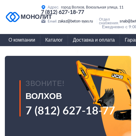
Адрес:
город Волхов, Вокзальная улица, 11
7 (812) 627-18-77
МОНОЛИТ
Отдел
zakaz@beton-syas.ru
snab@bet
Email:
снабжения:
Ежедневно с 9:0
О компании
Каталог
Доставка и оплата
Гара
ЗВОНИТЕ!
ВОЛХОВ
7 (812) 627-18-77