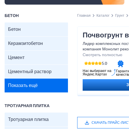
БЕТОН
Главная
Каталог
Грунт
Бетон
Почвогрунт в
Керамзитобетон
Лидер комплексных пос
компания Монолит реко
и юридических лиц. Наш
Смотреть полностью
Цемент
стройматериалы как для 
5.0
сооружения и ремонта 
каждому заказчику, вед
Нас выбирают на
Цементный раствор
Гарант
Яндекс.Картах
качеств
домов - наша миссия.
Показать ещё
ТРОТУАРНАЯ ПЛИТКА
Тротуарная плитка
СКАЧАТЬ ПРАЙС-ЛИС