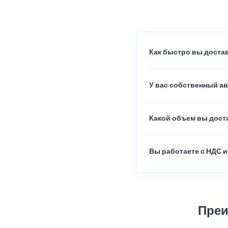
Как быстро вы достав
У вас собственный а
Какой объем вы доста
Вы работаете с НДС и
Преи