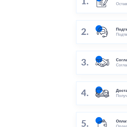
Остав
Подт
Подтв
Согл
Согла
Дост
Получ
Опла
Оплат