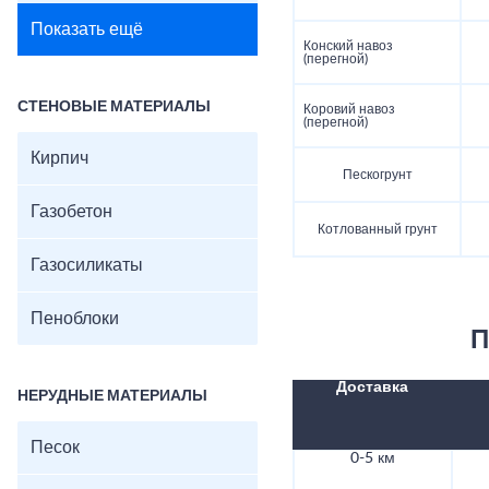
Показать ещё
Конский навоз
(перегной)
СТЕНОВЫЕ МАТЕРИАЛЫ
Коровий навоз
(перегной)
Кирпич
Пескогрунт
Газобетон
Котлованный грунт
Газосиликаты
Пеноблоки
П
Доставка
НЕРУДНЫЕ МАТЕРИАЛЫ
Песок
0-5 км