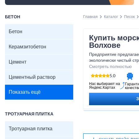
БЕТОН
Главная
Каталог
Песок
Бетон
Купить морск
Волхове
Керамзитобетон
Предприятие предлагает
экологически чистый ст
Цемент
доставкой по указанном
Смотреть полностью
морской песок по цене
5.0
Цементный раствор
морского дна он отлича
имеет посторонних при
Нас выбирают на
Гарант
Яндекс.Картах
качеств
сырьем для производств
Показать ещё
ТРОТУАРНАЯ ПЛИТКА
Тротуарная плитка