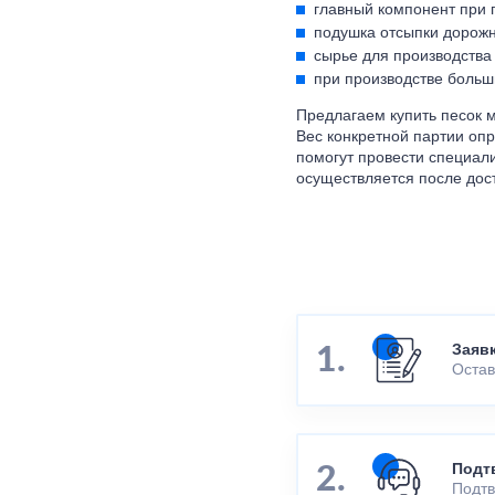
главный компонент при 
подушка отсыпки дорожн
сырье для производства 
при производстве больш
Предлагаем купить песок 
Вес конкретной партии оп
помогут провести специал
осуществляется после дост
Заяв
Остав
Подт
Подтв