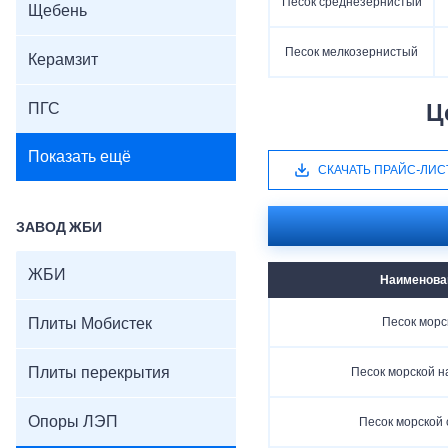
Песок среднезернистый
Щебень
Песок мелкозернистый
Керамзит
ПГС
Ц
Показать ещё
СКАЧАТЬ ПРАЙС-ЛИС
ЗАВОД ЖБИ
ЖБИ
Наименова
Плиты Мобистек
Песок морс
Плиты перекрытия
Песок морской 
Опоры ЛЭП
Песок морской