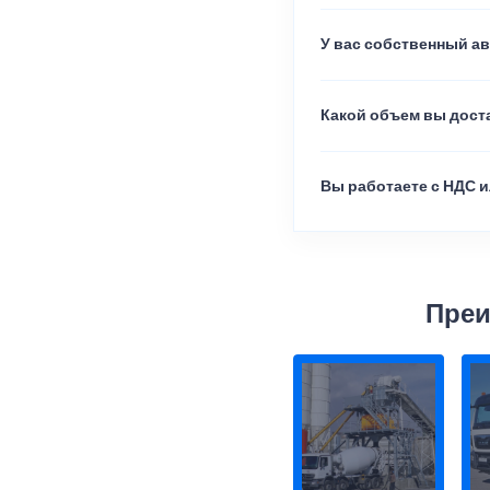
У вас собственный а
Какой объем вы доста
Вы работаете с НДС и
Преи