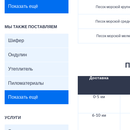
Показать ещё
Песок морской круп
Песок морской сред
МЫ ТАКЖЕ ПОСТАВЛЯЕМ
Песок морской мел
Шифер
Ондулин
П
Утеплитель
Доставка
Пиломатериалы
Показать ещё
0-5 км
6-10 км
УСЛУГИ