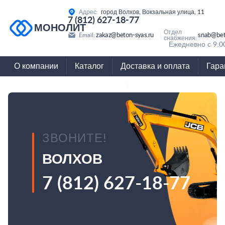
Адрес:
город Волхов, Вокзальная улица, 11
7 (812) 627-18-77
МОНОЛИТ
Отдел
zakaz@beton-syas.ru
snab@bet
Email:
снабжения:
Ежедневно с 9:0
О компании
Каталог
Доставка и оплата
Гара
ЗВОНИТЕ!
ВОЛХОВ
7 (812) 627-18-77