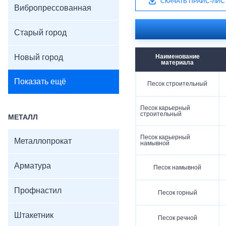
СКАЧАТЬ ПРАЙС-ЛИС
Вибропрессованная
Старый город
Новый город
Наименование
материала
Показать ещё
Песок строительный
Песок карьерный
строительный
МЕТАЛЛ
Песок карьерный
Металлопрокат
намывной
Арматура
Песок намывной
Профнастил
Песок горный
Штакетник
Песок речной