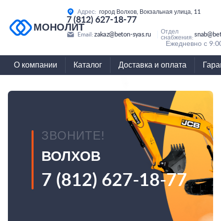
Адрес:
город Волхов, Вокзальная улица, 11
7 (812) 627-18-77
МОНОЛИТ
Отдел
zakaz@beton-syas.ru
snab@bet
Email:
снабжения:
Ежедневно с 9:0
О компании
Каталог
Доставка и оплата
Гара
ЗВОНИТЕ!
ВОЛХОВ
7 (812) 627-18-77