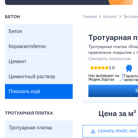
БЕТОН
Главная
Каталог
Тротуар
Бетон
Тротуарная п
Керамзитобетон
Тротуарная плитка «Кла
практичное покрытие с
создающее аккуратный 
Смотреть полностью
Цемент
устойчива к механически
5.0
долго сохраняет цвет и
тротуаров, дворов, парк
Нас выбирают на
Цементный раствор
Гарант
Яндекс.Картах
качеств
обеспечивая прочное и 
комбинируемое с други
Показать ещё
Характеристики:
Размер: 200×100×60
Толщина: 40–80 мм
Материал: вибропрес
Цена за м²
ТРОТУАРНАЯ ПЛИТКА
Прочность: ≥30 МПа
Морозостойкость: F2
Тротуарная плитка
Цвета: серый, красны
СКАЧАТЬ ПРАЙС-ЛИС