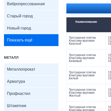
Поверхность: гладкая
Вибропрессованная
Старый город
Наименование
Новый город
Тротуарная плитка
1
Показать ещё
Классика круговая
1
Красный
1
Тротуарная плитка
1
МЕТАЛЛ
Классика круговая
1
Бежевый
1
Металлопрокат
Тротуарная плитка
1
Классика круговая
1
Белый
1
Арматура
Тротуарная плитка
1
Классика круговая
1
Профнастил
Желтый
1
Штакетник
Тротуарная плитка
1
Классика круговая
1