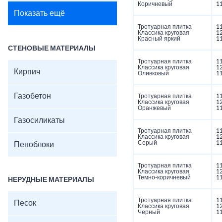
Коричневый
1
Показать ещё
Тротуарная плитка
1
Классика круговая
1
Красный яркий
1
СТЕНОВЫЕ МАТЕРИАЛЫ
Тротуарная плитка
1
Классика круговая
1
Кирпич
Оливковый
1
Газобетон
Тротуарная плитка
1
Классика круговая
1
Оранжевый
1
Газосиликаты
Тротуарная плитка
1
Классика круговая
1
Серый
1
Пеноблоки
Тротуарная плитка
1
Классика круговая
1
Темно-коричневый
1
НЕРУДНЫЕ МАТЕРИАЛЫ
Тротуарная плитка
1
Песок
Классика круговая
1
Черный
1