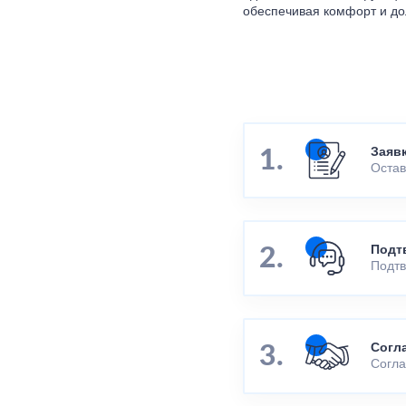
обеспечивая комфорт и до
Заяв
Остав
Подт
Подтв
Согл
Согла