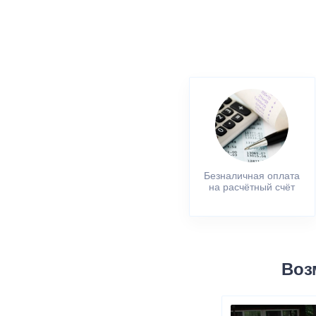
Безналичная оплата
на расчётный счёт
Воз