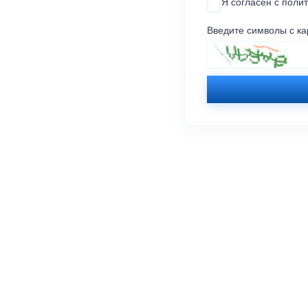
Я согласен с
поли
Введите символы с ка