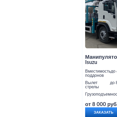
Манипулято
Isuzu
Вместимость
до 
поддонов
Вылет
до 
стрелы
Грузоподъемнос
от 8 000 руб
ЗАКАЗАТЬ