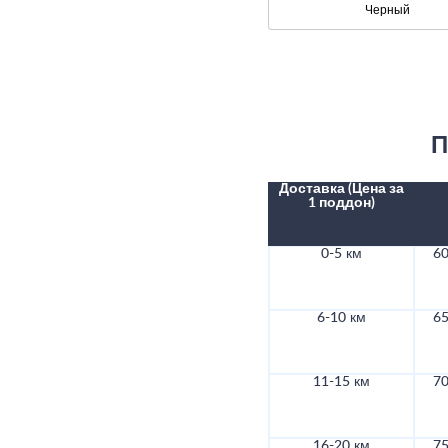
Черный
П
Доставка (Цена за
1 поддон)
0-5 км
60
6-10 км
65
11-15 км
70
16-20 км
75