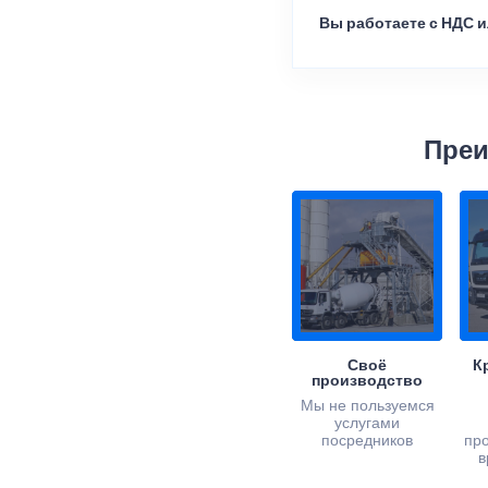
Вы работаете с НДС и
Преи
Своё
К
производство
Мы не пользуемся
услугами
посредников
пр
в