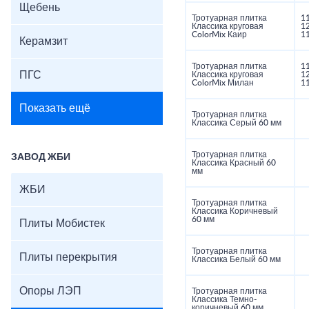
Щебень
Тротуарная плитка
1
Классика круговая
1
ColorMix Каир
1
Керамзит
Тротуарная плитка
1
ПГС
Классика круговая
1
ColorMix Милан
1
Показать ещё
Тротуарная плитка
Классика Серый 60 мм
Тротуарная плитка
ЗАВОД ЖБИ
Классика Красный 60
мм
ЖБИ
Тротуарная плитка
Классика Коричневый
60 мм
Плиты Мобистек
Тротуарная плитка
Плиты перекрытия
Классика Белый 60 мм
Опоры ЛЭП
Тротуарная плитка
Классика Темно-
коричневый 60 мм