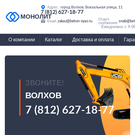
Адрес:
город Волхов, Вокзальная улица, 11
7 (812) 627-18-77
МОНОЛИТ
Отдел
zakaz@beton-syas.ru
snab@bet
Email:
снабжения:
Ежедневно с 9:0
О компании
Каталог
Доставка и оплата
Гара
ЗВОНИТЕ!
ВОЛХОВ
7 (812) 627-18-77