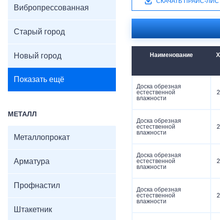
СКАЧАТЬ ПРАЙС-ЛИС
Вибропрессованная
Старый город
Новый город
Наименование
Х
Показать ещё
Доска обрезная
естественной
2
влажности
МЕТАЛЛ
Доска обрезная
естественной
2
влажности
Металлопрокат
Доска обрезная
Арматура
естественной
2
влажности
Профнастил
Доска обрезная
естественной
2
влажности
Штакетник