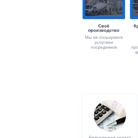
Своё
К
производство
Мы не пользуемся
услугами
посредников
пр
в
Безналичная оплата