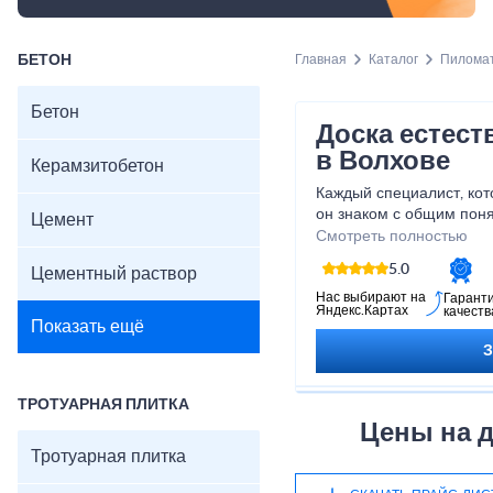
БЕТОН
Главная
Каталог
Пилома
Бетон
Доска естес
в Волхове
Керамзитобетон
Каждый специалист, кот
он знаком с общим поня
Цемент
Это привлекательный па
Смотреть полностью
разные технические ос
5.0
Цементный раствор
материала.
Нас выбирают на
Гарант
Яндекс.Картах
качеств
Показать ещё
ТРОТУАРНАЯ ПЛИТКА
Цены на д
Тротуарная плитка