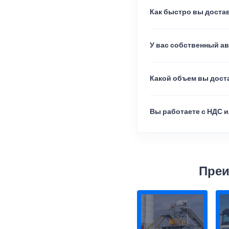
Как быстро вы достав
У вас собственный а
Какой объем вы доста
Вы работаете с НДС и
Преи