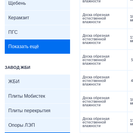
влажности
Щебень
Доска обрезная
1
Керамзит
естественной
м
влажности
ПГС
Доска обрезная
1
естественной
м
влажности
Показать ещё
Доска обрезная
естественной
5
влажности
ЗАВОД ЖБИ
Доска обрезная
естественной
4
ЖБИ
влажности
Плиты Мобистек
Доска обрезная
1
естественной
м
влажности
Плиты перекрытия
Доска обрезная
1
естественной
м
Опоры ЛЭП
влажности