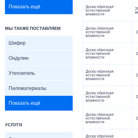
Показать ещё
Доска обрезная
2
естественной
м
влажности
МЫ ТАКЖЕ ПОСТАВЛЯЕМ
Доска обрезная
естественной
2
влажности
Шифер
Доска обрезная
естественной
2
влажности
Ондулин
Доска обрезная
Утеплитель
естественной
2
влажности
Пиломатериалы
Доска обрезная
естественной
2
влажности
Показать ещё
Доска обрезная
естественной
2
влажности
УСЛУГИ
Доска обрезная