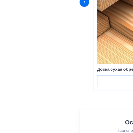
Доска сухая обр
Ос
Наш спе