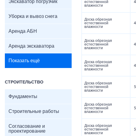
Экскаватор погрузчик
естественной
4
влажности
Уборка и вывоз снега
Доска обрезная
естественной
4
влажности
Аренда АБН
Доска обрезная
естественной
4
Аренда экскаватора
влажности
Показать ещё
Доска обрезная
естественной
4
влажности
СТРОИТЕЛЬСТВО
Доска обрезная
естественной
5
влажности
Фундаменты
Доска обрезная
естественной
5
Строительные работы
влажности
Согласование и
Доска обрезная
естественной
5
проектирование
влажности