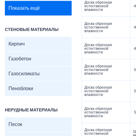
Доска обрезная
естественной
4
Показать ещё
влажности
Доска обрезная
естественной
4
СТЕНОВЫЕ МАТЕРИАЛЫ
влажности
Кирпич
Доска обрезная
естественной
4
влажности
Газобетон
Доска обрезная
естественной
5
Газосиликаты
влажности
Доска обрезная
Пеноблоки
естественной
5
влажности
Доска обрезная
НЕРУДНЫЕ МАТЕРИАЛЫ
естественной
5
влажности
Песок
Доска обрезная
1
естественной
м