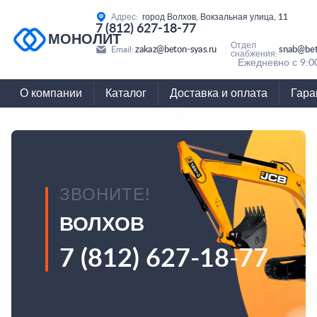
Адрес:
город Волхов, Вокзальная улица, 11
7 (812) 627-18-77
МОНОЛИТ
Отдел
zakaz@beton-syas.ru
snab@bet
Email:
снабжения:
Ежедневно с 9:0
О компании
Каталог
Доставка и оплата
Гара
ЗВОНИТЕ!
ВОЛХОВ
7 (812) 627-18-77