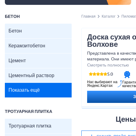
БЕТОН
Главная
Каталог
Пилома
Бетон
Доска сухая 
Волхове
Керамзитобетон
Представлена в качест
материала. Они имеют 
Цемент
обрезная сухая купить 
Смотреть полностью
строительства разных с
5.0
Цементный раствор
обрезная сухая цена за 
Нас выбирают на
Гарант
Яндекс.Картах
качеств
Показать ещё
ТРОТУАРНАЯ ПЛИТКА
Цены 
Тротуарная плитка