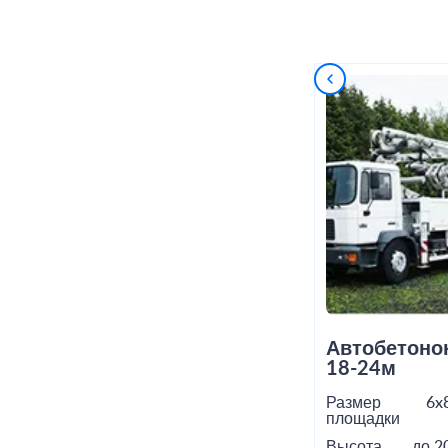
Автобетоно
18-24м
Размер
6x
площадки
Высота
до 2