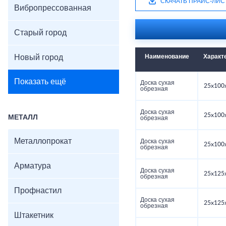
СКАЧАТЬ ПРАЙС-ЛИС
Вибропрессованная
Старый город
Новый город
Наименование
Характ
Показать ещё
Доска сухая
25x100
обрезная
Доска сухая
25x100
МЕТАЛЛ
обрезная
Металлопрокат
Доска сухая
25x100
обрезная
Арматура
Доска сухая
25x125
обрезная
Профнастил
Доска сухая
25x125
обрезная
Штакетник